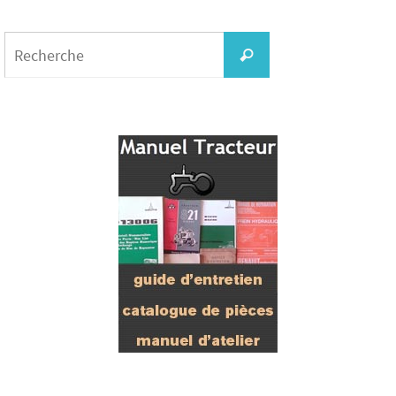
Search
for:
Recherche