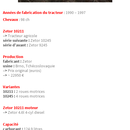
Années de fabrication du tracteur
:
1990 – 1997
Chevaux
:
98 ch
Zetor 10211
–>
Tracteur agricole
série suivante :
Zetor 10245
série d’avant :
Zetor 9245
Production
fabricant :
Zetor
usine :
Brno, Tchécoslovaquie
–>
Prix original (euros)
–>
~ 22950 €
Variantes
10211 :
2 roues motrices
10245 :
4 roues motrices
Zetor 10211 moteur
–>
Zetor 4.6l 4-cyl diesel
Capacité
carburant :
124.9 litres