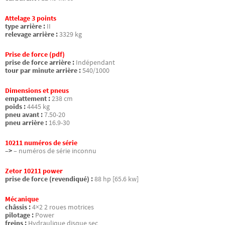
Attelage 3 points
type arrière :
II
relevage arrière :
3329 kg
Prise de force (pdf)
prise de force arrière :
Indépendant
tour par minute arrière :
540/1000
Dimensions et pneus
empattement :
238 cm
poids :
4445 kg
pneu avant :
7.50-20
pneu arrière :
16.9-30
10211 numéros de série
–>
– numéros de série inconnu
Zetor 10211 power
prise de force (revendiqué) :
88 hp [65.6 kw]
Mécanique
châssis :
4×2 2 roues motrices
pilotage :
Power
freins :
Hydraulique disque sec