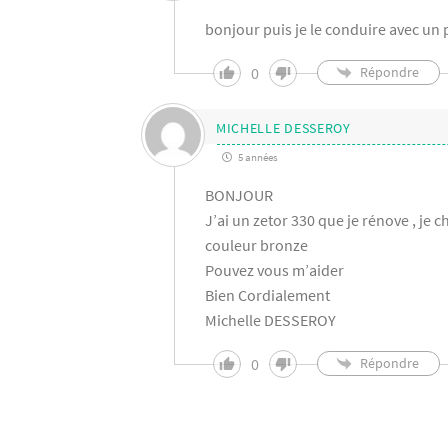
bonjour puis je le conduire avec u
0
Répondre
MICHELLE DESSEROY
5 années
BONJOUR
J’ai un zetor 330 que je rénove , je 
couleur bronze
Pouvez vous m’aider
Bien Cordialement
Michelle DESSEROY
0
Répondre