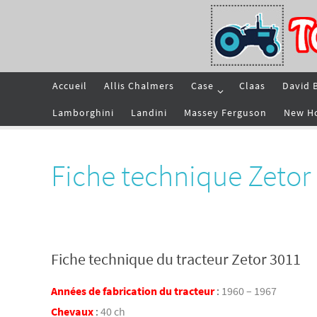
Passer
vers
le
contenu
Passer
Accueil
Allis Chalmers
Case
Claas
David 
vers
le
contenu
Lamborghini
Landini
Massey Ferguson
New H
Fiche technique Zetor
Fiche technique du tracteur Zetor 3011
Années de fabrication du tracteur
:
1960 – 1967
Chevaux
:
40 ch