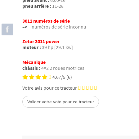
pneu avant :
6.00-16
pneu arrière :
11-28
3011 numéros de série
–>
– numéros de série inconnu
Zetor 3011 power
moteur :
39 hp [29.1 kw]
Mécanique
châssis :
4×2 2 roues motrices
4.67/5
(6)
Votre avis pour ce tracteur