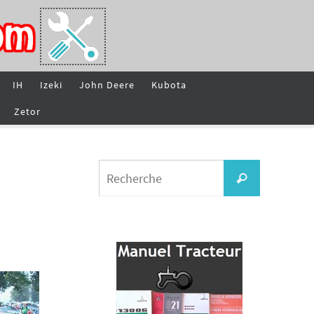
IH
Izeki
John Deere
Kubota
Zetor
Search
Recherche
for: