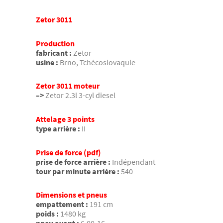
Zetor 3011
Production
fabricant :
Zetor
usine :
Brno, Tchécoslovaquie
Zetor 3011 moteur
–>
Zetor 2.3l 3-cyl diesel
Attelage 3 points
type arrière :
II
Prise de force (pdf)
prise de force arrière :
Indépendant
tour par minute arrière :
540
Dimensions et pneus
empattement :
191 cm
poids :
1480 kg