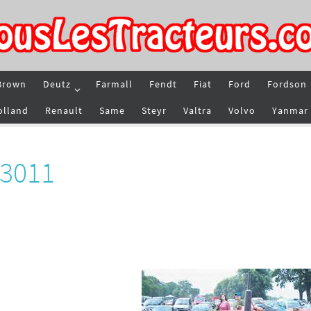
Brown
Deutz
Farmall
Fendt
Fiat
Ford
Fordson
olland
Renault
Same
Steyr
Valtra
Volvo
Yanmar
 3011