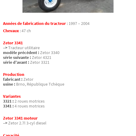
Années de fabrication du tracteur
:
1997 – 2004
Chevaux
:
47 ch
Zetor 3341
–>
Tracteur utilitaire
modèle précédent :
Zetor 3340
série suivante :
Zetor 4321
série d’avant :
Zetor 3321
Production
fabricant :
Zetor
usine :
Brno, République Tchèque
Variantes
3321 :
2 roues motrices
3341 :
4 roues motrices
Zetor 3341 moteur
–>
Zetor 2.7l 3-cyl diesel
Capacité