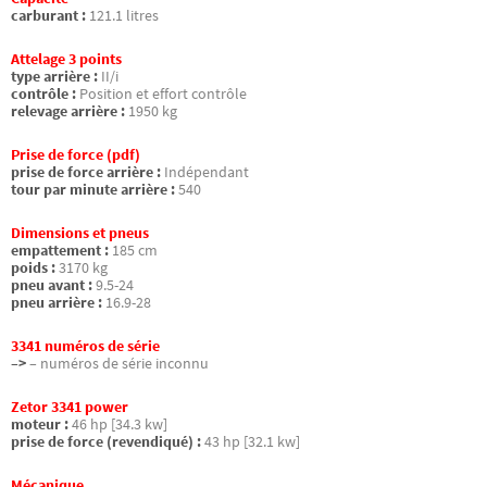
carburant :
121.1 litres
Attelage 3 points
type arrière :
II/i
contrôle :
Position et effort contrôle
relevage arrière :
1950 kg
Prise de force (pdf)
prise de force arrière :
Indépendant
tour par minute arrière :
540
Dimensions et pneus
empattement :
185 cm
poids :
3170 kg
pneu avant :
9.5-24
pneu arrière :
16.9-28
3341 numéros de série
–>
– numéros de série inconnu
Zetor 3341 power
moteur :
46 hp [34.3 kw]
prise de force (revendiqué) :
43 hp [32.1 kw]
Mécanique