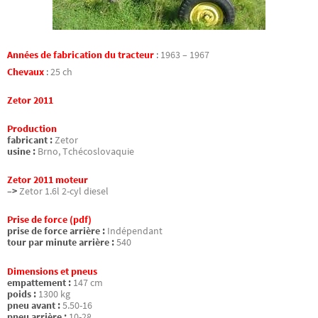
Années de fabrication du tracteur
:
1963 – 1967
Chevaux
:
25 ch
Zetor 2011
Production
fabricant :
Zetor
usine :
Brno, Tchécoslovaquie
Zetor 2011 moteur
–>
Zetor 1.6l 2-cyl diesel
Prise de force (pdf)
prise de force arrière :
Indépendant
tour par minute arrière :
540
Dimensions et pneus
empattement :
147 cm
poids :
1300 kg
pneu avant :
5.50-16
pneu arrière :
10-28