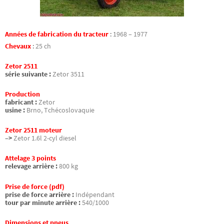
Années de fabrication du tracteur
:
1968 – 1977
Chevaux
:
25 ch
Zetor 2511
série suivante :
Zetor 3511
Production
fabricant :
Zetor
usine :
Brno, Tchécoslovaquie
Zetor 2511 moteur
–>
Zetor 1.6l 2-cyl diesel
Attelage 3 points
relevage arrière :
800 kg
Prise de force (pdf)
prise de force arrière :
Indépendant
tour par minute arrière :
540/1000
Dimensions et pneus