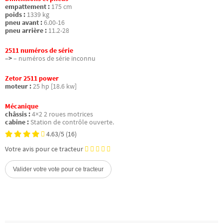
empattement :
175 cm
poids :
1339 kg
pneu avant :
6.00-16
pneu arrière :
11.2-28
2511 numéros de série
–>
– numéros de série inconnu
Zetor 2511 power
moteur :
25 hp [18.6 kw]
Mécanique
châssis :
4×2 2 roues motrices
cabine :
Station de contrôle ouverte.
4.63/5
(16)
Votre avis pour ce tracteur