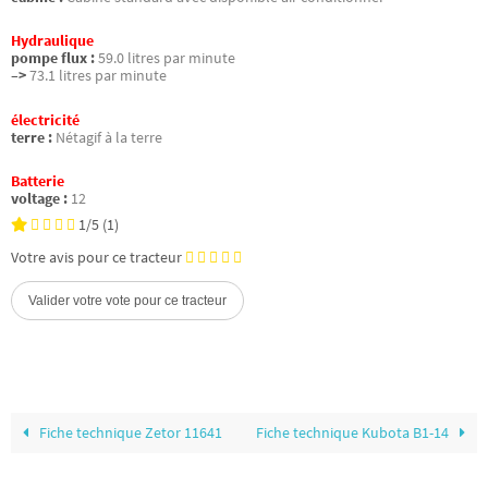
Hydraulique
pompe flux :
59.0 litres par minute
–>
73.1 litres par minute
électricité
terre :
Nétagif à la terre
Batterie
voltage :
12
1/5
(1)
Votre avis pour ce tracteur
Fiche technique Zetor 11641
Fiche technique Kubota B1-14