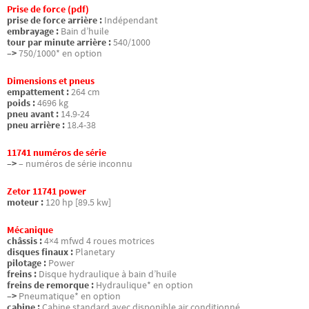
Prise de force (pdf)
prise de force arrière :
Indépendant
embrayage :
Bain d’huile
tour par minute arrière :
540/1000
–>
750/1000* en option
Dimensions et pneus
empattement :
264 cm
poids :
4696 kg
pneu avant :
14.9-24
pneu arrière :
18.4-38
11741 numéros de série
–>
– numéros de série inconnu
Zetor 11741 power
moteur :
120 hp [89.5 kw]
Mécanique
châssis :
4×4 mfwd 4 roues motrices
disques finaux :
Planetary
pilotage :
Power
freins :
Disque hydraulique à bain d’huile
freins de remorque :
Hydraulique* en option
–>
Pneumatique* en option
cabine :
Cabine standard avec disponible air conditionné.