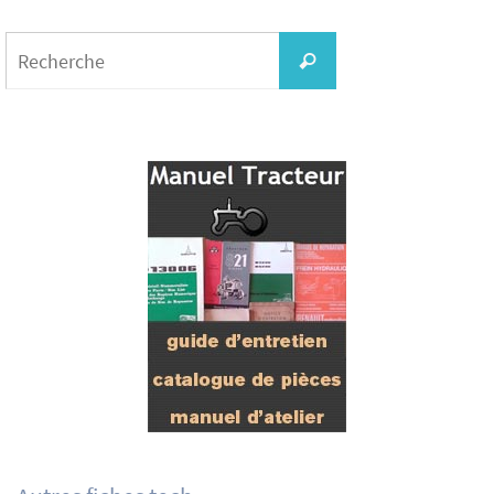
Search
for:
Recherche