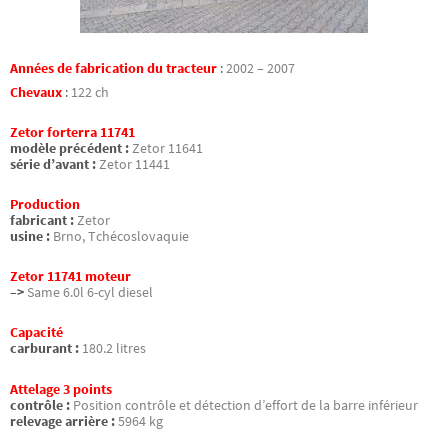
Années de fabrication du tracteur
:
2002 – 2007
Chevaux
:
122 ch
Zetor forterra 11741
modèle précédent :
Zetor 11641
série d’avant :
Zetor 11441
Production
fabricant :
Zetor
usine :
Brno, Tchécoslovaquie
Zetor 11741 moteur
–>
Same 6.0l 6-cyl diesel
Capacité
carburant :
180.2 litres
Attelage 3 points
contrôle :
Position contrôle et détection d’effort de la barre inférieur
relevage arrière :
5964 kg