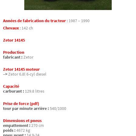
Années de fabrication du tracteur
:
1987 – 1990
Chevaux
:
142 ch
Zetor 14145
Production
fabricant :
Zetor
Zetor 14145 moteur
–>
Zetor 6.8l 6-cyl diesel
Capacité
carburant :
129.8 litres
Prise de force (pdf)
tour par minute arrière :
540/1000
Dimensions et pneus
empattement :
270 cm
poids :
4672 kg
pneu avant :
14.9-24