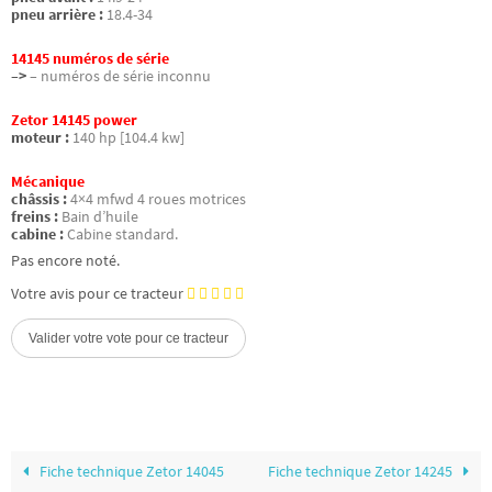
pneu arrière :
18.4-34
14145 numéros de série
–>
– numéros de série inconnu
Zetor 14145 power
moteur :
140 hp [104.4 kw]
Mécanique
châssis :
4×4 mfwd 4 roues motrices
freins :
Bain d’huile
cabine :
Cabine standard.
Pas encore noté.
Votre avis pour ce tracteur
Fiche technique Zetor 14045
Fiche technique Zetor 14245