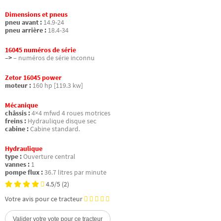
Dimensions et pneus
pneu avant :
14.9-24
pneu arrière :
18.4-34
16045 numéros de série
–>
– numéros de série inconnu
Zetor 16045 power
moteur :
160 hp [119.3 kw]
Mécanique
châssis :
4×4 mfwd 4 roues motrices
freins :
Hydraulique disque sec
cabine :
Cabine standard.
Hydraulique
type :
Ouverture central
vannes :
1
pompe flux :
36.7 litres par minute
4.5/5
(2)
Votre avis pour ce tracteur