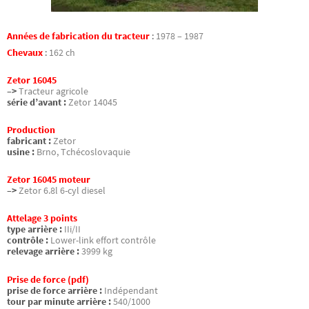
Années de fabrication du tracteur
:
1978 – 1987
Chevaux
:
162 ch
Zetor 16045
–>
Tracteur agricole
série d’avant :
Zetor 14045
Production
fabricant :
Zetor
usine :
Brno, Tchécoslovaquie
Zetor 16045 moteur
–>
Zetor 6.8l 6-cyl diesel
Attelage 3 points
type arrière :
IIi/II
contrôle :
Lower-link effort contrôle
relevage arrière :
3999 kg
Prise de force (pdf)
prise de force arrière :
Indépendant
tour par minute arrière :
540/1000