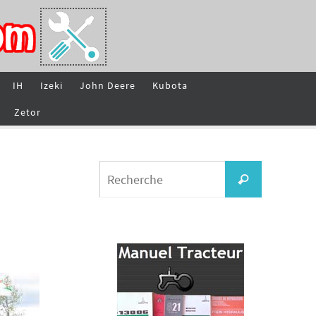
IH
Izeki
John Deere
Kubota
Zetor
Search
Recherche
for: