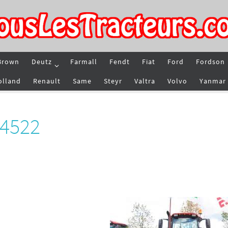
Brown
Deutz
Farmall
Fendt
Fiat
Ford
Fordson
olland
Renault
Same
Steyr
Valtra
Volvo
Yanmar
 4522