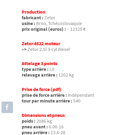
Production
fabricant :
Zetor
usine :
Brno, Tchécoslovaquie
prix original (euros) :
~ 12325 €
Zetor 4522 moteur
–>
Zetor 2.5l 3-cyl diesel
Attelage 3 points
type arrière :
I,II
relevage arrière :
1202 kg
Prise de force (pdf)
prise de force arrière :
Indépendant
tour par minute arrière :
540
Dimensions et pneus
poids :
2086 kg
pneu avant :
6.00-16
pneu arrière :
13.6-28