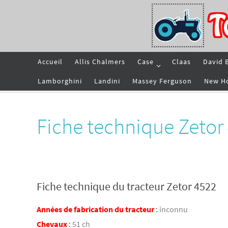
Passer
vers
le
contenu
Passer
Accueil
Allis Chalmers
Case
Claas
David 
vers
le
contenu
Lamborghini
Landini
Massey Ferguson
New H
Fiche technique Zetor
Fiche technique du tracteur Zetor 4522
Années de fabrication du tracteur
:
inconnu
Chevaux
:
51 ch