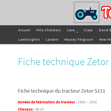
Passer
vers
le
contenu
Passer
Accueil
Allis Chalmers
Case
Claas
David 
vers
le
contenu
Lamborghini
Landini
Massey Ferguson
New H
Fiche technique Zetor
Fiche technique du tracteur Zetor 5211
Années de fabrication du tracteur
:
1985 – 1992
Chevaux
:
48 ch