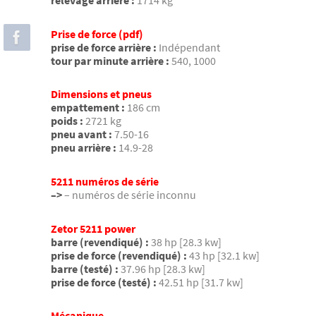
relevage arrière :
1714 kg
Prise de force (pdf)
prise de force arrière :
Indépendant
tour par minute arrière :
540, 1000
Dimensions et pneus
empattement :
186 cm
poids :
2721 kg
pneu avant :
7.50-16
pneu arrière :
14.9-28
5211 numéros de série
–>
– numéros de série inconnu
Zetor 5211 power
barre (revendiqué) :
38 hp [28.3 kw]
prise de force (revendiqué) :
43 hp [32.1 kw]
barre (testé) :
37.96 hp [28.3 kw]
prise de force (testé) :
42.51 hp [31.7 kw]
Mécanique