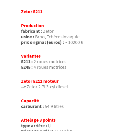
Zetor 5211
Production
fabricant :
Zetor
usine :
Brno, Tchécoslovaquie
prix original (euros) :
~ 10200 €
Variantes
5211 :
2 roues motrices
5245 :
4 roues motrices
Zetor 5211 moteur
–>
Zetor 2.7l 3-cyl diesel
Capacité
carburant :
54.9 litres
Attelage 3 points
type arrière :
I,II