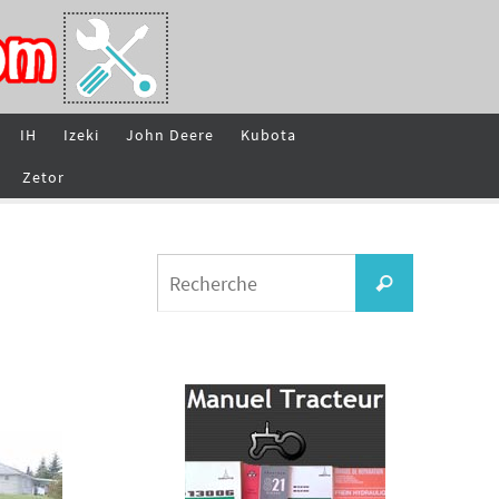
IH
Izeki
John Deere
Kubota
Zetor
Search
Recherche
for: