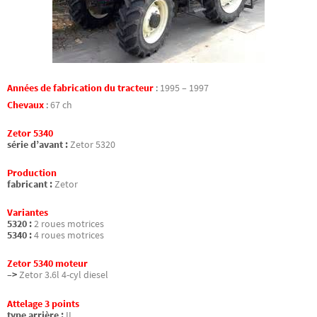
Années de fabrication du tracteur
:
1995 – 1997
Chevaux
:
67 ch
Zetor 5340
série d’avant :
Zetor 5320
Production
fabricant :
Zetor
Variantes
5320 :
2 roues motrices
5340 :
4 roues motrices
Zetor 5340 moteur
–>
Zetor 3.6l 4-cyl diesel
Attelage 3 points
type arrière :
II