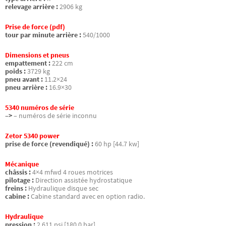
relevage arrière :
2906 kg
Prise de force (pdf)
tour par minute arrière :
540/1000
Dimensions et pneus
empattement :
222 cm
poids :
3729 kg
pneu avant :
11.2×24
pneu arrière :
16.9×30
5340 numéros de série
–>
– numéros de série inconnu
Zetor 5340 power
prise de force (revendiqué) :
60 hp [44.7 kw]
Mécanique
châssis :
4×4 mfwd 4 roues motrices
pilotage :
Direction assistée hydrostatique
freins :
Hydraulique disque sec
cabine :
Cabine standard avec en option radio.
Hydraulique
pression :
2,611 psi [180.0 bar]