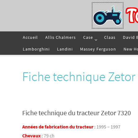
Passer
vers
le
contenu
Passer
Accueil
Allis Chalmers
Case
Claas
David 
vers
le
contenu
Lamborghini
Landini
Massey Ferguson
New H
Fiche technique Zetor
Fiche technique du tracteur Zetor 7320
Années de fabrication du tracteur
:
1995 – 1997
Chevaux
:
79 ch