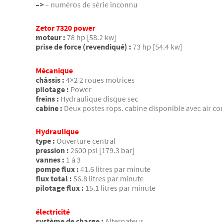
–>
– numéros de série inconnu
Zetor 7320 power
moteur :
78 hp [58.2 kw]
prise de force (revendiqué) :
73 hp [54.4 kw]
Mécanique
châssis :
4×2 2 roues motrices
pilotage :
Power
freins :
Hydraulique disque sec
cabine :
Deux postes rops. cabine disponible avec air co
Hydraulique
type :
Ouverture central
pression :
2600 psi [179.3 bar]
vannes :
1 à 3
pompe flux :
41.6 litres par minute
flux total :
56.8 litres par minute
pilotage flux :
15.1 litres par minute
électricité
système de charge :
Alternateur