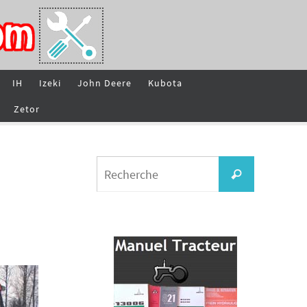
IH
Izeki
John Deere
Kubota
Zetor
Search
Recherche
for: