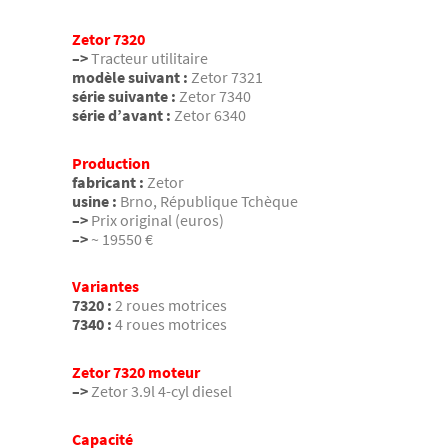
Zetor 7320
–>
Tracteur utilitaire
modèle suivant :
Zetor 7321
série suivante :
Zetor 7340
série d’avant :
Zetor 6340
Production
fabricant :
Zetor
usine :
Brno, République Tchèque
–>
Prix original (euros)
–>
~ 19550 €
Variantes
7320 :
2 roues motrices
7340 :
4 roues motrices
Zetor 7320 moteur
–>
Zetor 3.9l 4-cyl diesel
Capacité