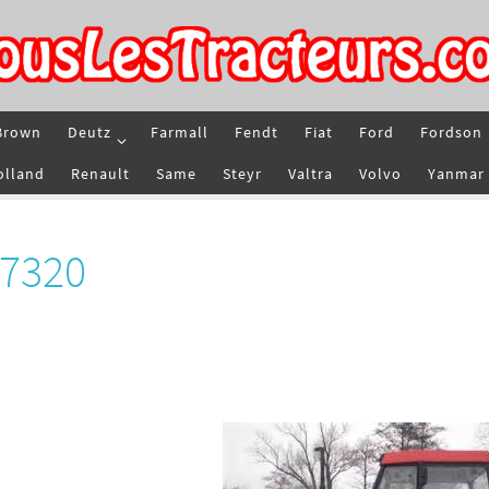
Brown
Deutz
Farmall
Fendt
Fiat
Ford
Fordson
olland
Renault
Same
Steyr
Valtra
Volvo
Yanmar
 7320