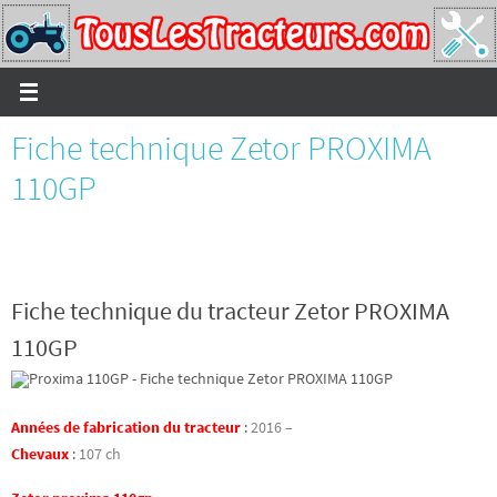
Passer
vers
le
contenu
Fiche technique Zetor PROXIMA
110GP
Fiche technique du tracteur Zetor PROXIMA
110GP
Années de fabrication du tracteur
:
2016 –
Chevaux
:
107 ch