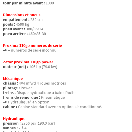
tour par minute avant :
1000
Dimensions et pneus
empattement :
232 cm
poids :
4599 kg
pneu avant :
380/85r24
pneu arrière :
460/85r38
Proxima 110gp numéros de série
–>
– numéros de série inconnu
Zetor proxima 110gp power
moteur (net) :
106 hp [79.0 kw]
Mécanique
châssis :
4×4 mfwd 4 roues motrices
pilotage :
Power
freins :
Disque hydraulique à bain d’huile
freins de remorque :
Pneumatique
–>
Hydraulique* en option
cabine :
Cabine standard avec en option air conditionné.
Hydraulique
pression :
2756 psi [190.0 bar]
vannes :
2 à 4