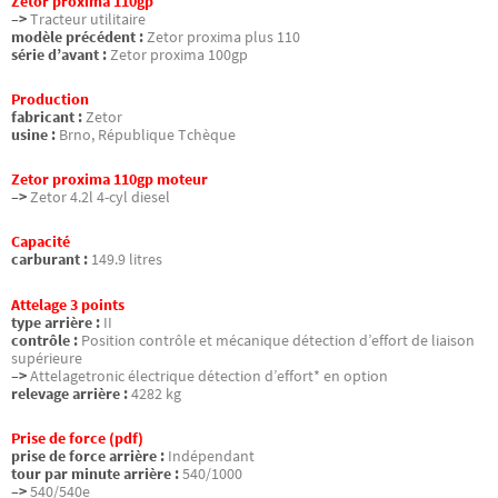
Zetor proxima 110gp
–>
Tracteur utilitaire
modèle précédent :
Zetor proxima plus 110
série d’avant :
Zetor proxima 100gp
Production
fabricant :
Zetor
usine :
Brno, République Tchèque
Zetor proxima 110gp moteur
–>
Zetor 4.2l 4-cyl diesel
Capacité
carburant :
149.9 litres
Attelage 3 points
type arrière :
II
contrôle :
Position contrôle et mécanique détection d’effort de liaison
supérieure
–>
Attelagetronic électrique détection d’effort* en option
relevage arrière :
4282 kg
Prise de force (pdf)
prise de force arrière :
Indépendant
tour par minute arrière :
540/1000
–>
540/540e