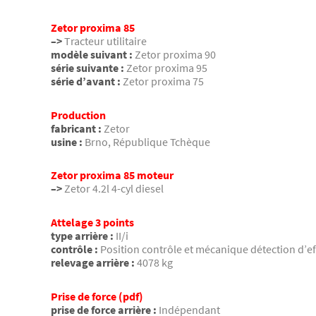
Zetor proxima 85
–>
Tracteur utilitaire
modèle suivant :
Zetor proxima 90
série suivante :
Zetor proxima 95
série d’avant :
Zetor proxima 75
Production
fabricant :
Zetor
usine :
Brno, République Tchèque
Zetor proxima 85 moteur
–>
Zetor 4.2l 4-cyl diesel
Attelage 3 points
type arrière :
II/i
contrôle :
Position contrôle et mécanique détection d’ef
relevage arrière :
4078 kg
Prise de force (pdf)
prise de force arrière :
Indépendant