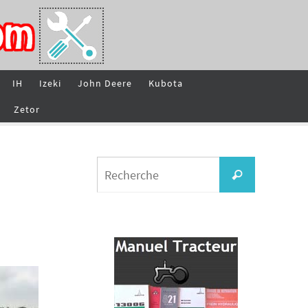
IH
Izeki
John Deere
Kubota
Zetor
Search
Recherche
for: