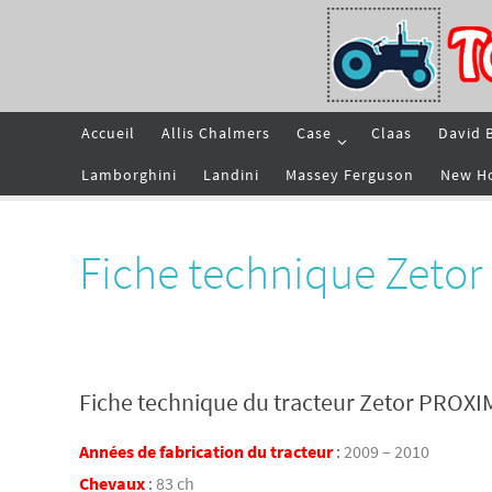
Passer
vers
le
contenu
Passer
Accueil
Allis Chalmers
Case
Claas
David 
vers
le
contenu
Lamborghini
Landini
Massey Ferguson
New H
Fiche technique Zeto
Fiche technique du tracteur Zetor PROXI
Années de fabrication du tracteur
:
2009 – 2010
Chevaux
:
83 ch