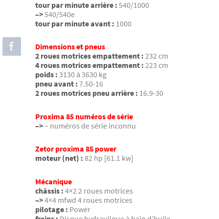
tour par minute arrière :
540/1000
–>
540/540e
tour par minute avant :
1000
Dimensions et pneus
2 roues motrices empattement :
232 cm
4 roues motrices empattement :
223 cm
poids :
3130 à 3630 kg
pneu avant :
7.50-16
2 roues motrices pneu arrière :
16.9-30
Proxima 85 numéros de série
–>
– numéros de série inconnu
Zetor proxima 85 power
moteur (net) :
82 hp [61.1 kw]
Mécanique
châssis :
4×2 2 roues motrices
–>
4×4 mfwd 4 roues motrices
pilotage :
Power
freins :
Disque hydraulique à bain d’huile