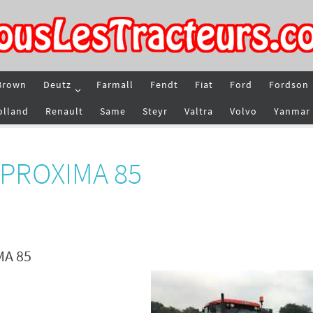
Brown
Deutz
Farmall
Fendt
Fiat
Ford
Fordson
olland
Renault
Same
Steyr
Valtra
Volvo
Yanmar
r PROXIMA 85
MA 85