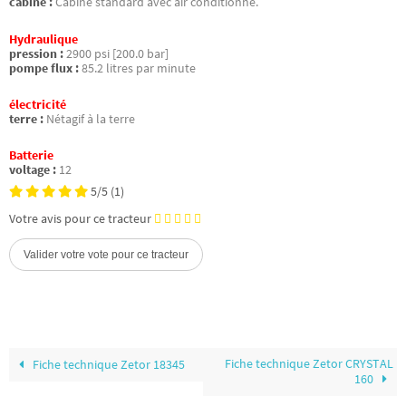
cabine :
Cabine standard avec air conditionné.
Hydraulique
pression :
2900 psi [200.0 bar]
pompe flux :
85.2 litres par minute
électricité
terre :
Nétagif à la terre
Batterie
voltage :
12
5/5
(1)
Votre avis pour ce tracteur
Fiche technique Zetor CRYSTAL
Fiche technique Zetor 18345
160