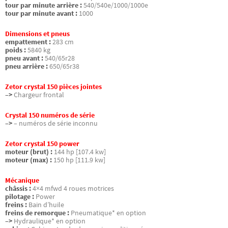
tour par minute arrière :
540/540e/1000/1000e
tour par minute avant :
1000
Dimensions et pneus
empattement :
283 cm
poids :
5840 kg
pneu avant :
540/65r28
pneu arrière :
650/65r38
Zetor crystal 150 pièces jointes
–>
Chargeur frontal
Crystal 150 numéros de série
–>
– numéros de série inconnu
Zetor crystal 150 power
moteur (brut) :
144 hp [107.4 kw]
moteur (max) :
150 hp [111.9 kw]
Mécanique
châssis :
4×4 mfwd 4 roues motrices
pilotage :
Power
freins :
Bain d’huile
freins de remorque :
Pneumatique* en option
–>
Hydraulique* en option