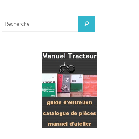
Search
for:
Recherche