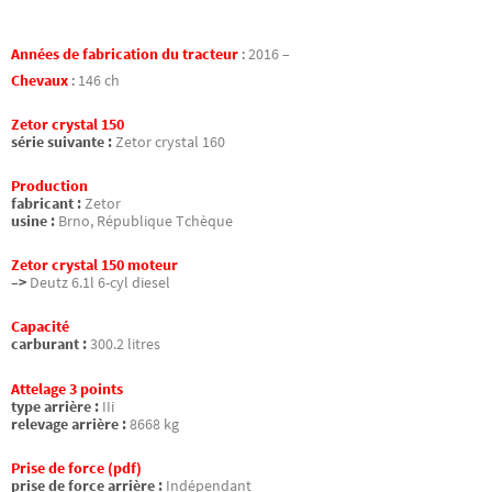
Années de fabrication du tracteur
:
2016 –
Chevaux
:
146 ch
Zetor crystal 150
série suivante :
Zetor crystal 160
Production
fabricant :
Zetor
usine :
Brno, République Tchèque
Zetor crystal 150 moteur
–>
Deutz 6.1l 6-cyl diesel
Capacité
carburant :
300.2 litres
Attelage 3 points
type arrière :
IIi
relevage arrière :
8668 kg
Prise de force (pdf)
prise de force arrière :
Indépendant