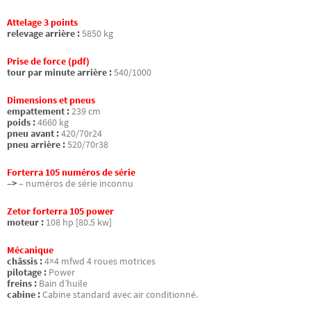
Attelage 3 points
relevage arrière :
5850 kg
Prise de force (pdf)
tour par minute arrière :
540/1000
Dimensions et pneus
empattement :
239 cm
poids :
4660 kg
pneu avant :
420/70r24
pneu arrière :
520/70r38
Forterra 105 numéros de série
–>
– numéros de série inconnu
Zetor forterra 105 power
moteur :
108 hp [80.5 kw]
Mécanique
châssis :
4×4 mfwd 4 roues motrices
pilotage :
Power
freins :
Bain d’huile
cabine :
Cabine standard avec air conditionné.