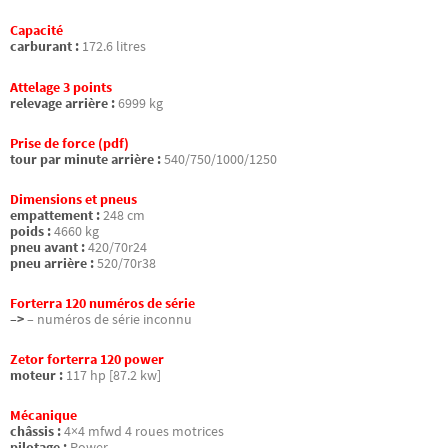
Capacité
carburant :
172.6 litres
Attelage 3 points
relevage arrière :
6999 kg
Prise de force (pdf)
tour par minute arrière :
540/750/1000/1250
Dimensions et pneus
empattement :
248 cm
poids :
4660 kg
pneu avant :
420/70r24
pneu arrière :
520/70r38
Forterra 120 numéros de série
–>
– numéros de série inconnu
Zetor forterra 120 power
moteur :
117 hp [87.2 kw]
Mécanique
châssis :
4×4 mfwd 4 roues motrices
pilotage :
Power