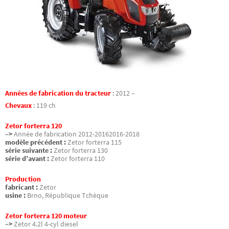
Années de fabrication du tracteur
:
2012 –
Chevaux
:
119 ch
Zetor forterra 120
–>
Année de fabrication 2012-20162016-2018
modèle précédent :
Zetor forterra 115
série suivante :
Zetor forterra 130
série d’avant :
Zetor forterra 110
Production
fabricant :
Zetor
usine :
Brno, République Tchèque
Zetor forterra 120 moteur
–>
Zetor 4.2l 4-cyl diesel