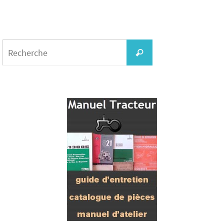
Search
for:
Recherche