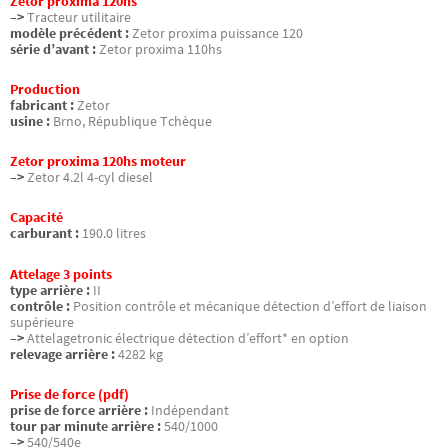
Zetor proxima 120hs
–>
Tracteur utilitaire
modèle précédent :
Zetor proxima puissance 120
série d’avant :
Zetor proxima 110hs
Production
fabricant :
Zetor
usine :
Brno, République Tchèque
Zetor proxima 120hs moteur
–>
Zetor 4.2l 4-cyl diesel
Capacité
carburant :
190.0 litres
Attelage 3 points
type arrière :
II
contrôle :
Position contrôle et mécanique détection d’effort de liaison
supérieure
–>
Attelagetronic électrique détection d’effort* en option
relevage arrière :
4282 kg
Prise de force (pdf)
prise de force arrière :
Indépendant
tour par minute arrière :
540/1000
–>
540/540e