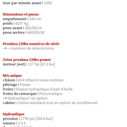
tour par minute avant :
1000
Dimensions et pneus
empattement :
244 cm
poids :
4257 kg
pneu avant :
380/85r24
pneu arrière :
460/85r38
Proxima 120hs numéros de série
–>
– numéros de série inconnu
Zetor proxima 120hs power
moteur (net) :
117 hp [87.2 kw]
Mécanique
châssis :
4×4 mfwd 4 roues motrices
pilotage :
Power
freins :
Disque hydraulique à bain d’huile
freins de remorque :
Pneumatique
–>
Hydraulique* en option
cabine :
Cabine standard avec en option air conditionné.
Hydraulique
pression :
2756 psi [190.0 bar]
vannes :
2 à 4