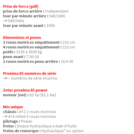
Prise de force (pdf)
prise de force arrière :
Indépendant
tour par minute arrière :
540/1000
–>
540/540e
tour par minute avant :
1000
Dimensions et pneus
2 roues motrices empattement :
232 cm
4 roues motrices empattement :
223 cm
poids :
3130 à 3630 kg
pneu avant :
7.50-16
2 roues motrices pneu arrière :
16.9-30
Proxima 85 numéros de série
–>
– numéros de série inconnu
Zetor proxima 85 power
moteur (net) :
82 hp [61.1 kw]
Mécanique
châssis :
4×2 2 roues motrices
–>
4×4 mfwd 4 roues motrices
pilotage :
Power
freins :
Disque hydraulique à bain d’huile
freins de remorque :
Hydraulique* en option