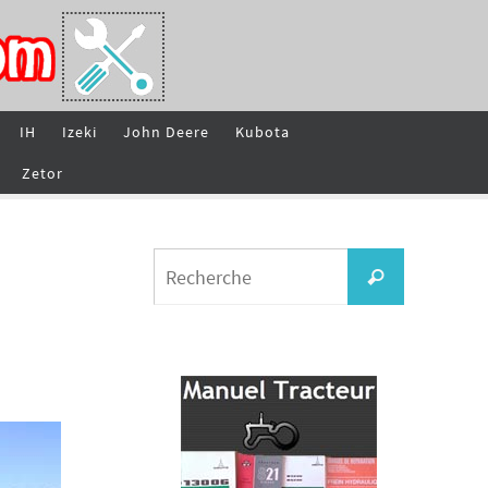
IH
Izeki
John Deere
Kubota
Zetor
Search
Recherche
for: