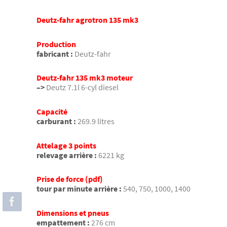
Deutz-fahr agrotron 135 mk3
Production
fabricant :
Deutz-fahr
Deutz-fahr 135 mk3 moteur
–>
Deutz 7.1l 6-cyl diesel
Capacité
carburant :
269.9 litres
Attelage 3 points
relevage arrière :
6221 kg
Prise de force (pdf)
tour par minute arrière :
540, 750, 1000, 1400
Dimensions et pneus
empattement :
276 cm