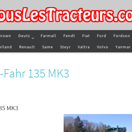
Brown
Deutz
Farmall
Fendt
Fiat
Ford
Fordson
olland
Renault
Same
Steyr
Valtra
Volvo
Yanmar
z-Fahr 135 MK3
135 MK3