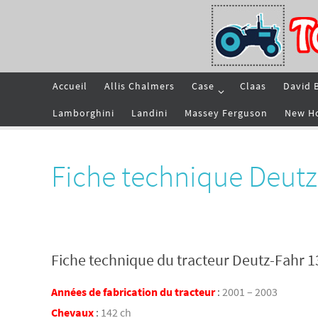
Passer
vers
le
contenu
Passer
Accueil
Allis Chalmers
Case
Claas
David 
vers
le
contenu
Lamborghini
Landini
Massey Ferguson
New H
Fiche technique Deut
Fiche technique du tracteur Deutz-Fahr 
Années de fabrication du tracteur
:
2001 – 2003
Chevaux
:
142 ch