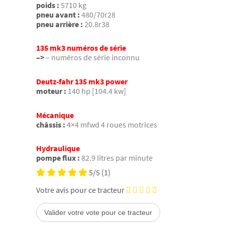
poids :
5710 kg
pneu avant :
480/70r28
pneu arrière :
20.8r38
135 mk3 numéros de série
–>
– numéros de série inconnu
Deutz-fahr 135 mk3 power
moteur :
140 hp [104.4 kw]
Mécanique
châssis :
4×4 mfwd 4 roues motrices
Hydraulique
pompe flux :
82.9 litres par minute
5/5
(1)
Votre avis pour ce tracteur