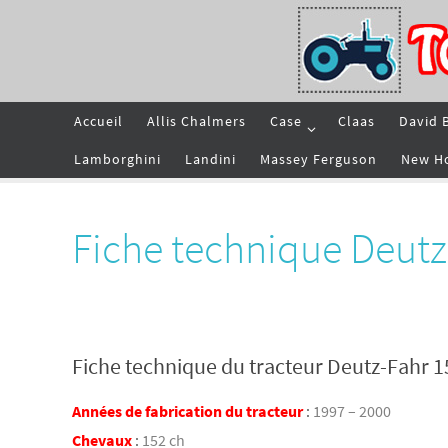
Passer
vers
le
contenu
Passer
Accueil
Allis Chalmers
Case
Claas
David 
vers
le
contenu
Lamborghini
Landini
Massey Ferguson
New H
Fiche technique Deutz
Fiche technique du tracteur Deutz-Fahr 1
Années de fabrication du tracteur
:
1997 – 2000
Chevaux
:
152 ch