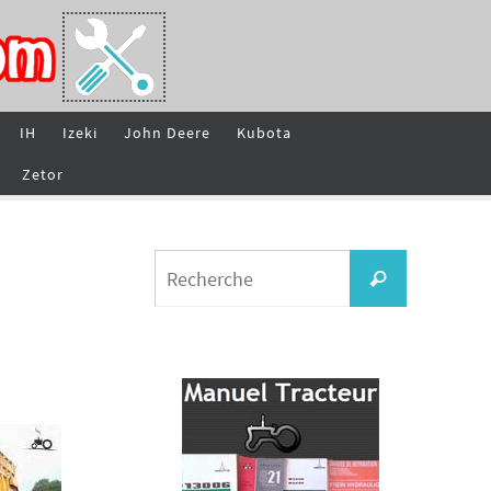
IH
Izeki
John Deere
Kubota
Zetor
Search
Recherche
for: