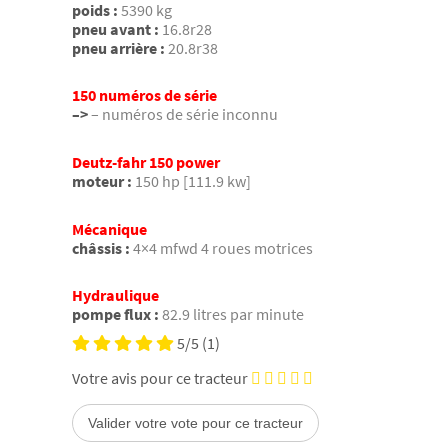
poids :
5390 kg
pneu avant :
16.8r28
pneu arrière :
20.8r38
150 numéros de série
–>
– numéros de série inconnu
Deutz-fahr 150 power
moteur :
150 hp [111.9 kw]
Mécanique
châssis :
4×4 mfwd 4 roues motrices
Hydraulique
pompe flux :
82.9 litres par minute
5/5
(1)
Votre avis pour ce tracteur