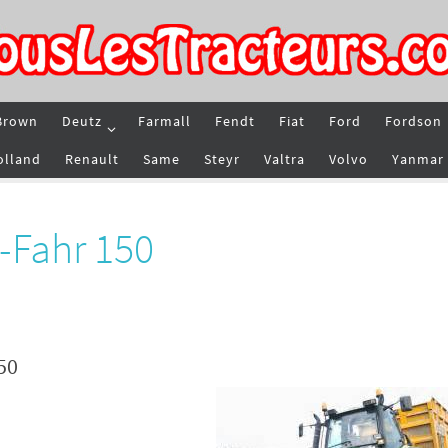
Brown
Deutz
Farmall
Fendt
Fiat
Ford
Fordson
olland
Renault
Same
Steyr
Valtra
Volvo
Yanmar
-Fahr 150
50