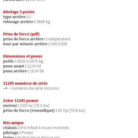
Attelage 3 points
type arrière :
II
relevage arrière :
3600 kg
Prise de force (pdf)
prise de force arrière :
Indépendant
tour par minute arrière :
540/1000
Dimensions et pneus
poids :
4820 à 5470 kg
pneu avant :
12.4×24
pneu arrière :
16.9×38
11245 numéros de série
–>
– numéros de série inconnu
Zetor 11245 power
moteur :
105 hp [78.3 kw]
prise de force (revendiqué) :
95 hp [70.8 kw]
Mécanique
châssis :
4×4 mfwd 4 roues motrices
pilotage :
Power
freins :
Hydraulique disque sec