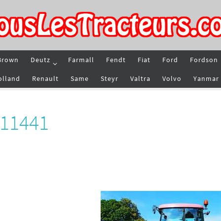
Brown
Deutz
Farmall
Fendt
Fiat
Ford
Fordson
olland
Renault
Same
Steyr
Valtra
Volvo
Yanmar
 11441