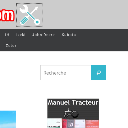
IH
Izeki
John Deere
Kubota
Zetor
Search
Recherche
for: