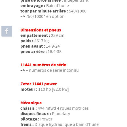
prise de force arrière :
Indépendant
embrayage :
Bain d’huile
tour par minute arrière :
540/1000
–>
750/1000* en option
Dimensions et pneus
empattement :
239 cm
poids :
4617 kg
pneu avant :
14.9-24
pneu arrière :
18.4-38
11441 numéros de série
–>
– numéros de série inconnu
Zetor 11441 power
moteur :
110 hp [82.0 kw]
Mécanique
châssis :
4×4 mfwd 4 roues motrices
disques finaux :
Planetary
pilotage :
Power
freins :
Disque hydraulique à bain d’huile