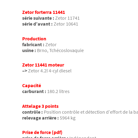
Zetor forterra 11441
série suivante :
Zetor 11741
série d’avant :
Zetor 10641
Production
fabricant :
Zetor
usine :
Brno, Tchécoslovaquie
Zetor 11441 moteur
–>
Zetor 4.2l 4-cyl diesel
Capacité
carburant :
180.2 litres
Attelage 3 points
contrôle :
Position contrôle et détection d’effort de la b
relevage arrière :
5964 kg
Prise de force (pdf)