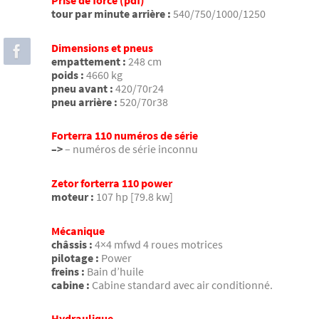
Prise de force (pdf)
tour par minute arrière :
540/750/1000/1250
Dimensions et pneus
empattement :
248 cm
poids :
4660 kg
pneu avant :
420/70r24
pneu arrière :
520/70r38
Forterra 110 numéros de série
–>
– numéros de série inconnu
Zetor forterra 110 power
moteur :
107 hp [79.8 kw]
Mécanique
châssis :
4×4 mfwd 4 roues motrices
pilotage :
Power
freins :
Bain d’huile
cabine :
Cabine standard avec air conditionné.
Hydraulique