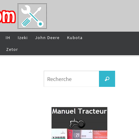
IH
Izeki
John Deere
Kubota
Zetor
Search
Recherche
for: