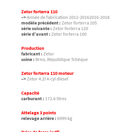
Zetor forterra 110
–>
Année de fabrication 2012-20162016-2018
modèle précédent :
Zetor forterra 105
série suivante :
Zetor forterra 120
série d’avant :
Zetor forterra 100
Production
fabricant :
Zetor
usine :
Brno, République Tchèque
Zetor forterra 110 moteur
–>
Zetor 4.2l 4-cyl diesel
Capacité
carburant :
172.6 litres
Attelage 3 points
relevage arrière :
6999 kg