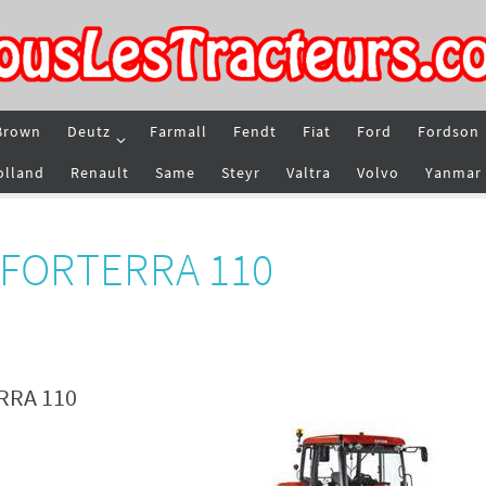
Brown
Deutz
Farmall
Fendt
Fiat
Ford
Fordson
olland
Renault
Same
Steyr
Valtra
Volvo
Yanmar
r FORTERRA 110
ERRA 110