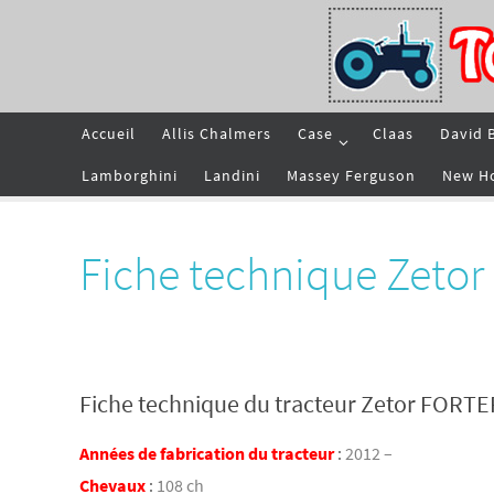
Passer
vers
le
contenu
Passer
Accueil
Allis Chalmers
Case
Claas
David 
vers
le
contenu
Lamborghini
Landini
Massey Ferguson
New H
Fiche technique Zeto
Fiche technique du tracteur Zetor FORT
Années de fabrication du tracteur
:
2012 –
Chevaux
:
108 ch