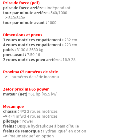
Prise de force (pdf)
prise de force arrière :
Indépendant
tour par minute arrière :
540/1000
–>
540/540e
tour par minute avant :
1000
Dimensions et pneus
2 roues motrices empattement :
232 cm
4 roues motrices empattement :
223 cm
poids :
3130 à 3630 kg
pneu avant :
7.50-16
2 roues motrices pneu arrière :
16.9-28
Proxima 65 numéros de série
–>
– numéros de série inconnu
Zetor proxima 65 power
moteur (net) :
61 hp [45.5 kw]
Mécanique
châssis :
4×2 2 roues motrices
–>
4×4 mfwd 4 roues motrices
pilotage :
Power
freins :
Disque hydraulique à bain d’huile
freins de remorque :
Hydraulique* en option
–>
Pneumatique* en option