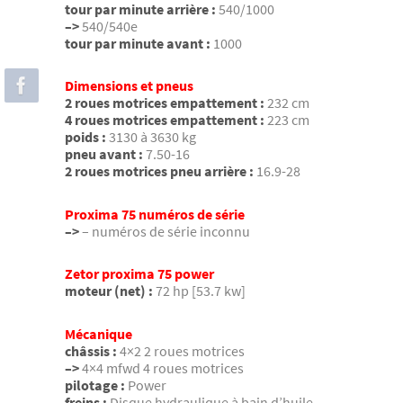
tour par minute arrière :
540/1000
–>
540/540e
tour par minute avant :
1000
Dimensions et pneus
2 roues motrices empattement :
232 cm
4 roues motrices empattement :
223 cm
poids :
3130 à 3630 kg
pneu avant :
7.50-16
2 roues motrices pneu arrière :
16.9-28
Proxima 75 numéros de série
–>
– numéros de série inconnu
Zetor proxima 75 power
moteur (net) :
72 hp [53.7 kw]
Mécanique
châssis :
4×2 2 roues motrices
–>
4×4 mfwd 4 roues motrices
pilotage :
Power
freins :
Disque hydraulique à bain d’huile