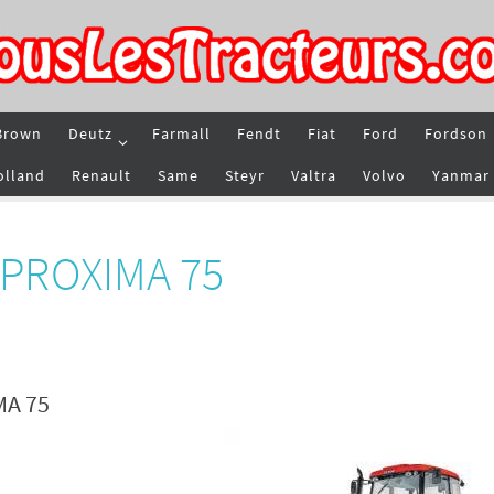
Brown
Deutz
Farmall
Fendt
Fiat
Ford
Fordson
olland
Renault
Same
Steyr
Valtra
Volvo
Yanmar
r PROXIMA 75
MA 75