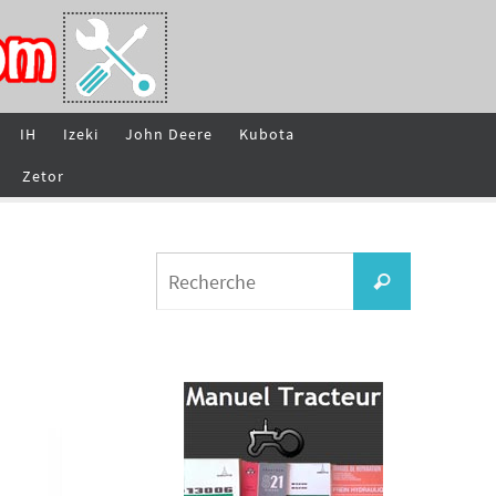
IH
Izeki
John Deere
Kubota
Zetor
Search
Recherche
for: