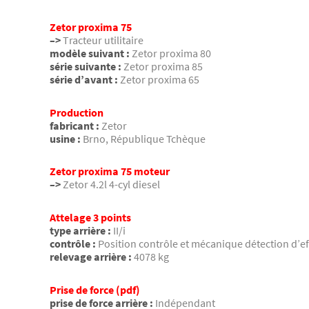
Zetor proxima 75
–>
Tracteur utilitaire
modèle suivant :
Zetor proxima 80
série suivante :
Zetor proxima 85
série d’avant :
Zetor proxima 65
Production
fabricant :
Zetor
usine :
Brno, République Tchèque
Zetor proxima 75 moteur
–>
Zetor 4.2l 4-cyl diesel
Attelage 3 points
type arrière :
II/i
contrôle :
Position contrôle et mécanique détection d’ef
relevage arrière :
4078 kg
Prise de force (pdf)
prise de force arrière :
Indépendant