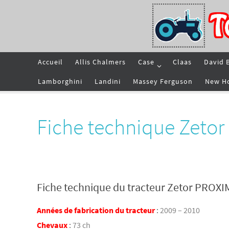
Passer
vers
le
contenu
Passer
Accueil
Allis Chalmers
Case
Claas
David 
vers
le
contenu
Lamborghini
Landini
Massey Ferguson
New H
Fiche technique Zeto
Fiche technique du tracteur Zetor PROXI
Années de fabrication du tracteur
:
2009 – 2010
Chevaux
:
73 ch