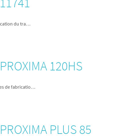
 11741
ication du tra…
r PROXIMA 120HS
es de fabricatio…
r PROXIMA PLUS 85