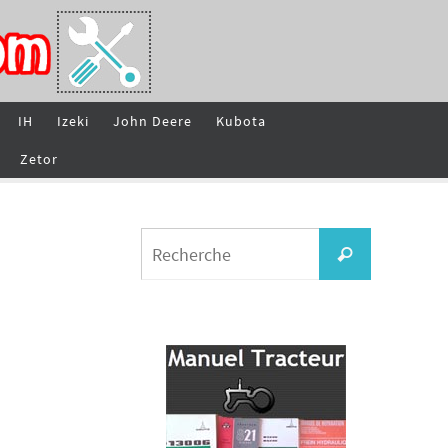
IH
Izeki
John Deere
Kubota
Zetor
Search
Recherche
for: