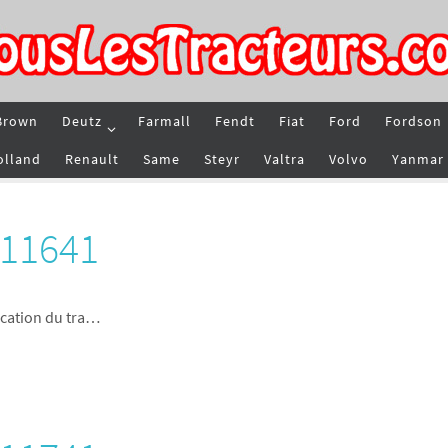
Brown
Deutz
Farmall
Fendt
Fiat
Ford
Fordson
olland
Renault
Same
Steyr
Valtra
Volvo
Yanmar
 11641
ication du tra…