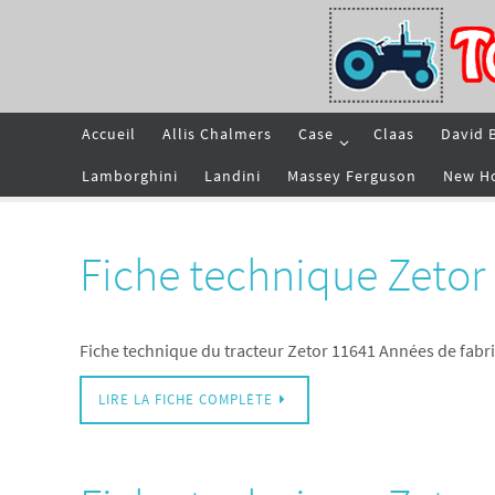
Passer
vers
le
contenu
Passer
Accueil
Allis Chalmers
Case
Claas
David 
vers
le
contenu
Lamborghini
Landini
Massey Ferguson
New H
Fiche technique Zetor
Fiche technique du tracteur Zetor 11641 Années de fabr
LIRE LA FICHE COMPLÈTE